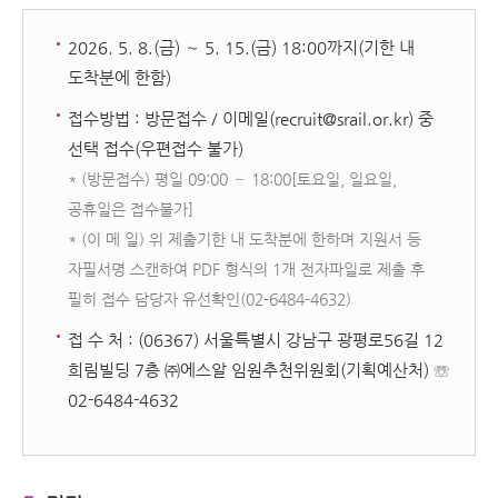
2026. 5. 8.(금) ∼ 5. 15.(금) 18:00까지(기한 내
도착분에 한함)
접수방법 : 방문접수 / 이메일(recruit@srail.or.kr) 중
선택 접수(우편접수 불가)
* (방문접수) 평일 09:00 ～ 18:00[토요일, 일요일,
공휴일은 접수불가]
* (이 메 일) 위 제출기한 내 도착분에 한하며 지원서 등
자필서명 스캔하여 PDF 형식의 1개 전자파일로 제출 후
필히 접수 담당자 유선확인(02-6484-4632)
접 수 처 : (06367) 서울특별시 강남구 광평로56길 12
희림빌딩 7층 ㈜에스알 임원추천위원회(기획예산처) ☏
02-6484-4632