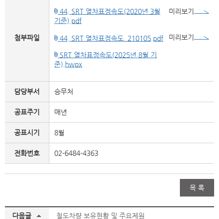
44. SRT 열차표정속도(2020년 3월
미리보기
기준).pdf
미리보기
첨부파일
44. SRT 열차표정속도_210105.pdf
SRT 열차표정속도(2025년 8월 기
준).hwpx
담당부서
승무처
공표주기
매년
공표시기
8월
전화번호
02-6484-4363
목 록
다음글
철도차량 보유현황 및 주요제원