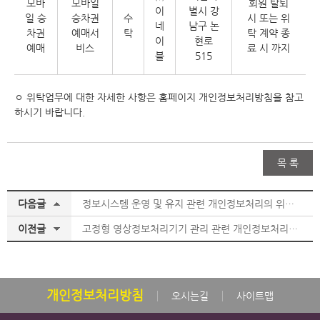
모바
모바일
회원 탈퇴
이
별시 강
일 승
승차권
수
시 또는 위
네
남구 논
차권
예매서
탁
탁 계약 종
이
현로
예매
비스
료 시 까지
블
515
ㅇ 위탁업무에 대한 자세한 사항은 홈페이지 개인정보처리방침을 참고
하시기 바랍니다.
목 록
다음글
정보시스템 운영 및 유지 관련 개인정보처리의 위탁사항 및 점검결과 알림
이전글
고정형 영상정보처리기기 관리 관련 개인정보처리의 위탁사항 및 점검결과 알림
개인정보처리방침
오시는길
사이트맵