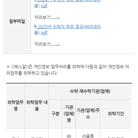
블).pdf
미리보기
첨부파일
2025년 수탁자 점검 결과(㈜이네이
블).pdf
미리보기
ㅇ <에스알>은 개인정보 업무처리를 위하여 다음과 같이 개인정보 처
리업무를 위탁하고 있습니다.
수탁·재수탁기관(업체)
위탁업무
위탁업무 내
기관
명
용
기관(업체)주
구분
(업체)
위탁기간
소
명
㈜
서울특