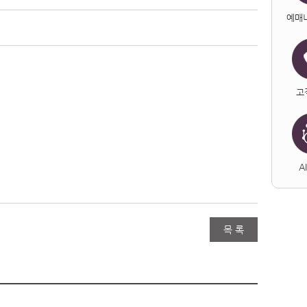
예매
고
A
목 록