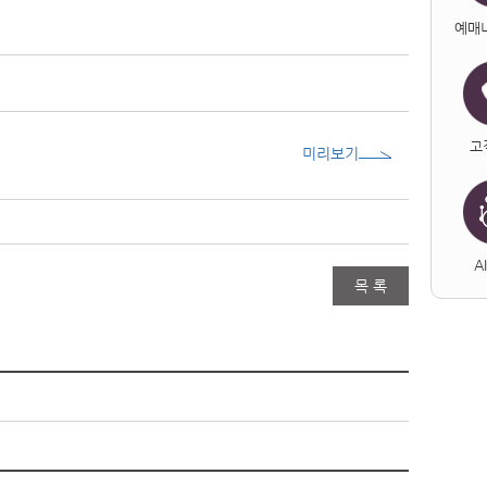
예매
고
미리보기
A
목 록