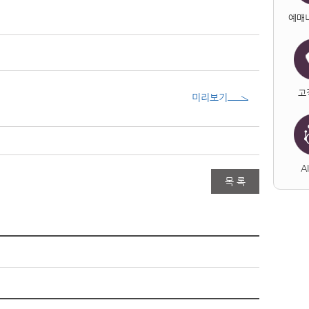
예매
고
미리보기
A
목 록