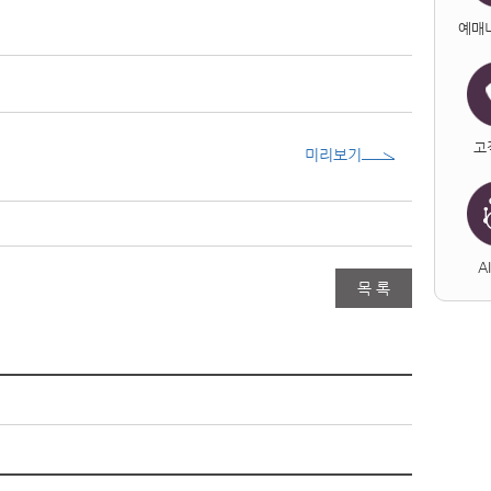
예매
고
미리보기
A
목 록