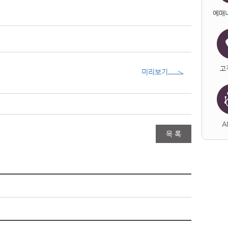
예매
고
미리보기
A
목 록