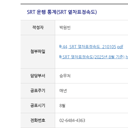
SRT 운행 통계(SRT 열차표정속도)
작성자
박원빈
44. SRT 열차표정속도_210105.pdf
첨부파일
SRT 열차표정속도(2025년 8월 기준).h
담당부서
승무처
공표주기
매년
공표시기
8월
전화번호
02-6484-4363