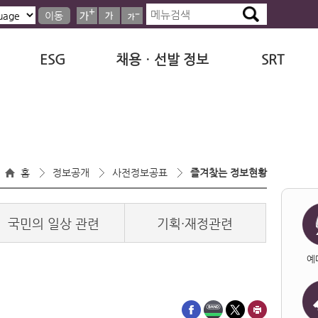
이동
ESG
채용ㆍ선발 정보
SRT
홈
정보공개
사전정보공표
즐겨찾는 정보현황
국민의 일상 관련
기획·재정관련
예