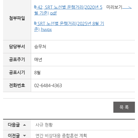
42. SRT 노선별 운행거리(2020년 5
미리보기
월 기준).pdf
첨부파일
SRT 노선별 운행거리(2025년 8월 기
준).hwpx
담당부서
승무처
공표주기
매년
공표시기
8월
전화번호
02-6484-4363
목 록
다음글
사규 현황
이전글
연간 비상대응 종합훈련 계획