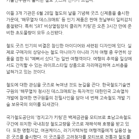
이들 3개 기관은 6월 28일 철도의 날을 기념해 굿즈 신제품을 출시한
가운데, ‘해무열차 데스크매트’ 등 인기 제품은 판매 첫날부터 일찌감치
품절됐다. 특히 ‘SRT 비상열림장치 클리커 키링’은 오픈 3시간 만에 준
비한 초도물량이 모두 소진됐다.
철도 굿즈 인기의 비결은 참신한 아이디어와 세련된 디자인에 있다. 실
제로 구매자의 상당수는 철도 마니아가 아니라 기차 여행 중 우연히 상
품을 접한 뒤 “예뻐서 샀다.”는 일반 여행객이다. 여행의 추억을 일상에
서도 간직할 수 있는 라이프스타일 상품으로 자리매김하며 소비층을
넓혀가고 있는 것이다.
철도에 대한 관심을 굿즈로 녹여낸 것도 눈길을 끈다. 한국철도기술연
구원의 ‘해무열차 청사진 데스크매트’는 독자적인 대한민국 고속열차
개발에 참여한 연구원들의 친필사인을 담아 네 번째 고속철도 개발 기
술 보유국의 의미를 되새겼다.
국가철도공단의 ‘정지고가 키링’은 백제금관을 모티브로 호남고속철도
구간에 위치한 국내최장 철도교량을 굿즈로 재해석해 호평을 받고 있
다. 또한 명함지갑, 여권케이스, 러기지택처럼 여행객들에게 실용성 높
은 굿즈를 출시했다. 이 굿즈들은 고려청자를 모티브로 전통과 철도를