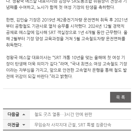
다. 정왕국 에스알 대표이사와 김상수 SR노동조합 위원장이 견장과 기
념패를 수여하고, 노사가 함께 첫 여성 기장의 탄생을 축하했다.
한편, 김민슬 기장은 2019년 제2종전기차량 운전면허 취득 후 2021년
부터 공항철도 기관사로 열차 승무를 시작했다. 2024년 12월 경력직
공채로 에스알에 입사해 SRT 객실장으로 1년 4개월 동안 근무했다. 올
해 2월부터 기장 양성 교육과정을 거쳐 5월 고속철도차량 운전면허를
취득했다.
정왕국 에스알 대표이사는 “SRT 개통 10년을 맞는 올해에 첫 여성 기
장이 탄생해 더욱 의미가 깊다.”라며, “국내 최연소 여성 고속철도 기장
이라는 자부심을 가지고, 앞으로 안전한 고속열차 운행을 통해 철도 발
전에 귀감이 되길 바란다.”라고 밝혔다.
목 록
다음글
철도 굿즈 열풍…3시간 만에 완판
이전글
무임승차 사각지대 근절, SRT 특별 집중단속