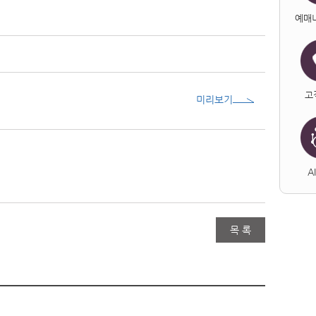
예매
고
미리보기
A
목 록