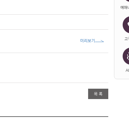
예매
고
미리보기
A
목 록