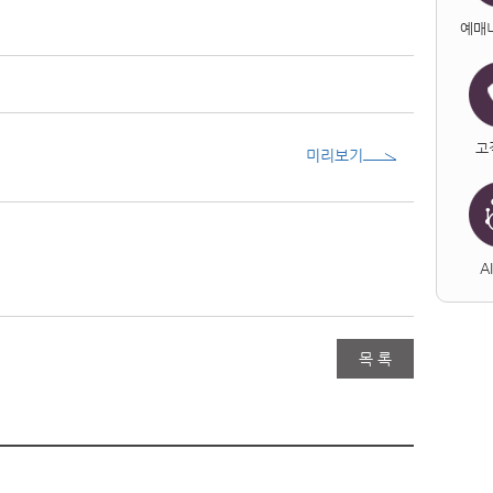
예매
고
미리보기
A
목 록