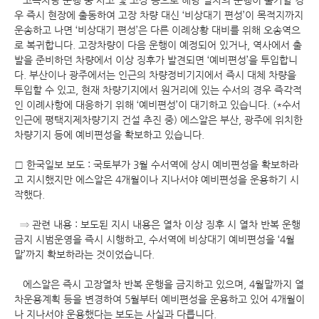
고속차량 운행 중 사고 및 고장 등으로 해당 열차의 운행이 불가할 경
우 즉시 현장에 출동하여 고장 차량 대신 ‘비상대기 편성’이 목적지까지
운송하고 나면 ‘비상대기 편성’은 다른 이례상황 대비를 위해 오송역으
로 복귀합니다. 고장차량이 다음 운행이 예정되어 있거나, 역사에서 출
발을 준비하던 차량에서 이상 징후가 발견되면 ‘예비편성’을 투입합니
다. 부산이나 광주에서는 인근의 차량정비기지에서 즉시 대체 차량을
투입할 수 있고, 현재 차량기지에서 원거리에 있는 수서의 경우 즉각적
인 이례사항에 대응하기 위해 ‘예비편성’이 대기하고 있습니다. (*수서
인근에 평택지제차량기지 건설 추진 중) 에스알은 부산, 광주에 위치한
차량기지 등에 예비편성을 확보하고 있습니다.
□ 한국일보 보도 : 국토부가 3월 수서역에 상시 예비편성을 확보하라
고 지시했지만 에스알은 4개월이나 지나서야 예비편성을 운용하기 시
작했다.
⇒ 관련 내용 : 보도된 지시 내용은 열차 이상 징후 시 열차 반복 운행
금지 시범운영을 즉시 시행하고, 수서역에 비상대기 예비편성을 ‘4월
말’까지 확보하라는 것이었습니다.
에스알은 즉시 고장열차 반복 운행을 금지하고 있으며, 4월말까지 열
차운용계획 등을 변경하여 5월부터 예비편성을 운용하고 있어 4개월이
나 지나서야 운용했다는 보도는 사실과 다릅니다.