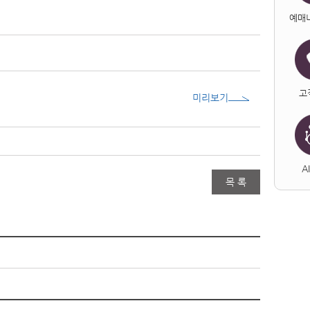
예매
고
미리보기
A
목 록